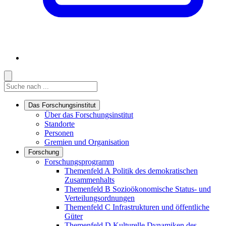
Suche
Suche
Suche starten
Das Forschungsinstitut
Links in diesem Bereich anzeigen
Über das Forschungsinstitut
Standorte
Personen
Gremien und Organisation
Forschung
Links in diesem Bereich anzeigen
Forschungsprogramm
Themenfeld A
Politik des demokratischen
Zusammenhalts
Themenfeld B
Sozioökonomische Status- und
Verteilungsordnungen
Themenfeld C
Infrastrukturen und öffentliche
Güter
Themenfeld D
Kulturelle Dynamiken des