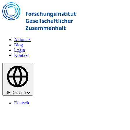
Zum Hauptinhalt springen
Aktuelles
Blog
Login
Kontakt
Sprache
DE
Deutsch
Deutsch