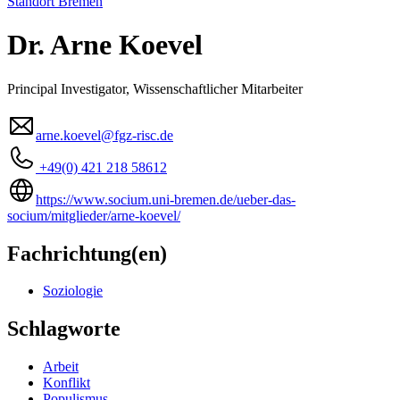
Standort Bremen
Dr. Arne Koevel
Principal Investigator, Wissenschaftlicher Mitarbeiter
arne.koevel@fgz-risc.de
+49(0) 421 218 58612
https://www.socium.uni-bremen.de/ueber-das-
(oeffnet in neuem Fenster)
socium/mitglieder/arne-koevel/
Fachrichtung(en)
Soziologie
Schlagworte
Arbeit
Konflikt
Populismus