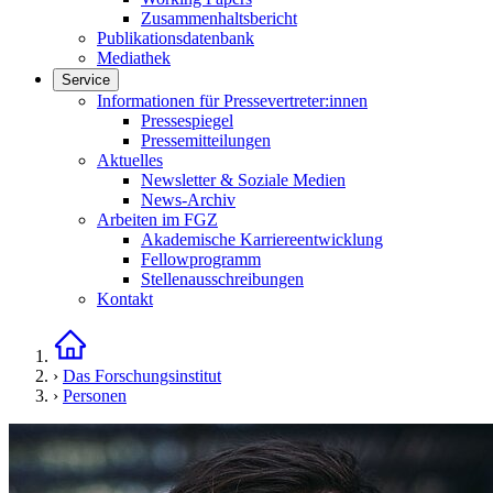
Zusammenhaltsbericht
Publikationsdatenbank
Mediathek
Service
Links in diesem Bereich anzeigen
Informationen für Pressevertreter:innen
Pressespiegel
Pressemitteilungen
Aktuelles
Newsletter & Soziale Medien
News-Archiv
Arbeiten im FGZ
Akademische Karriereentwicklung
Fellowprogramm
Stellenausschreibungen
Kontakt
Startseite
›
Das Forschungsinstitut
›
Personen