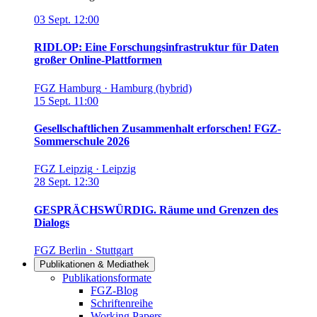
03
Sept.
12:00
RIDLOP: Eine Forschungsinfrastruktur für Daten
großer Online-Plattformen
FGZ Hamburg
·
Hamburg (hybrid)
15
Sept.
11:00
Gesellschaftlichen Zusammenhalt erforschen! FGZ-
Sommerschule 2026
FGZ Leipzig
·
Leipzig
28
Sept.
12:30
GESPRÄCHSWÜRDIG. Räume und Grenzen des
Dialogs
FGZ Berlin
·
Stuttgart
Publikationen & Mediathek
Links in diesem Bereich anzeigen
Publikationsformate
FGZ-Blog
Schriftenreihe
Working Papers