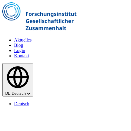
Zum Hauptinhalt springen
Aktuelles
Blog
Login
Kontakt
Sprache
DE
Deutsch
Deutsch