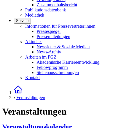
Zusammenhaltsbericht
Publikationsdatenbank
Mediathek
Service
Links in diesem Bereich anzeigen
Informationen für Pressevertreter:innen
Pressespiegel
Pressemitteilungen
Aktuelles
Newsletter & Soziale Medien
News-Archiv
Arbeiten im FGZ
Akademische Karriereentwicklung
Fellowprogramm
Stellenausschreibungen
Kontakt
Startseite
›
Veranstaltungen
Veranstaltungen
Veranstaltungskalender