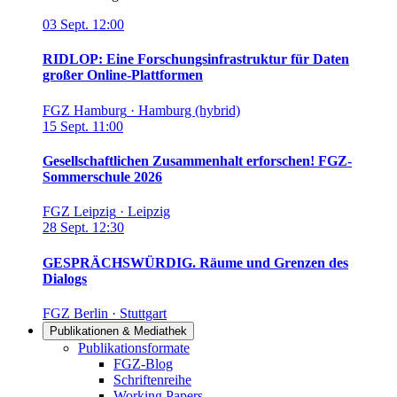
03
Sept.
12:00
RIDLOP: Eine Forschungsinfrastruktur für Daten
großer Online-Plattformen
FGZ Hamburg
·
Hamburg (hybrid)
15
Sept.
11:00
Gesellschaftlichen Zusammenhalt erforschen! FGZ-
Sommerschule 2026
FGZ Leipzig
·
Leipzig
28
Sept.
12:30
GESPRÄCHSWÜRDIG. Räume und Grenzen des
Dialogs
FGZ Berlin
·
Stuttgart
Publikationen & Mediathek
Links in diesem Bereich anzeigen
Publikationsformate
FGZ-Blog
Schriftenreihe
Working Papers