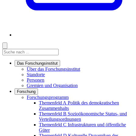
Suche
Suche
Suche starten
Das Forschungsinstitut
Links in diesem Bereich anzeigen
Über das Forschungsinstitut
Standorte
Personen
Gremien und Organisation
Forschung
Links in diesem Bereich anzeigen
Forschungsprogramm
Themenfeld A
Politik des demokratischen
Zusammenhalts
Themenfeld B
Sozioökonomische Status- und
Verteilungsordnungen
Themenfeld C
Infrastrukturen und öffentliche
Güter
Themenfeld D
Kulturelle Dynamiken des