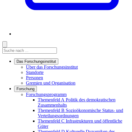
Suche
Suche
Suche starten
Das Forschungsinstitut
Links in diesem Bereich anzeigen
Über das Forschungsinstitut
Standorte
Personen
Gremien und Organisation
Forschung
Links in diesem Bereich anzeigen
Forschungsprogramm
Themenfeld A
Politik des demokratischen
Zusammenhalts
Themenfeld B
Sozioökonomische Status- und
Verteilungsordnungen
Themenfeld C
Infrastrukturen und öffentliche
Güter
Themenfeld D
Kulturelle Dynamiken des