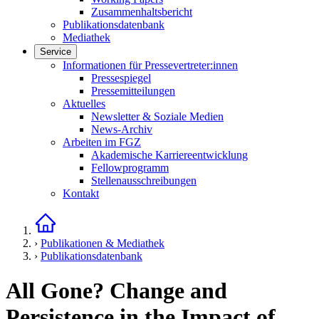
Zusammenhaltsbericht
Publikationsdatenbank
Mediathek
Service
Links in diesem Bereich anzeigen
Informationen für Pressevertreter:innen
Pressespiegel
Pressemitteilungen
Aktuelles
Newsletter & Soziale Medien
News-Archiv
Arbeiten im FGZ
Akademische Karriereentwicklung
Fellowprogramm
Stellenausschreibungen
Kontakt
Startseite
›
Publikationen & Mediathek
›
Publikationsdatenbank
All Gone? Change and
Persistence in the Impact of