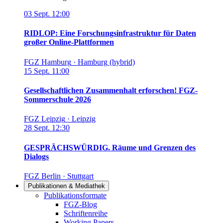
03
Sept.
12:00
RIDLOP: Eine Forschungsinfrastruktur für Daten
großer Online-Plattformen
FGZ Hamburg
·
Hamburg (hybrid)
15
Sept.
11:00
Gesellschaftlichen Zusammenhalt erforschen! FGZ-
Sommerschule 2026
FGZ Leipzig
·
Leipzig
28
Sept.
12:30
GESPRÄCHSWÜRDIG. Räume und Grenzen des
Dialogs
FGZ Berlin
·
Stuttgart
Publikationen & Mediathek
Links in diesem Bereich anzeigen
Publikationsformate
FGZ-Blog
Schriftenreihe
Working Papers