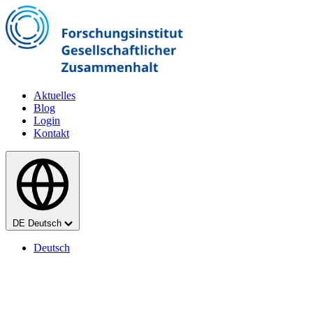
Zum Hauptinhalt springen
Aktuelles
Blog
Login
Kontakt
Sprache
DE
Deutsch
Deutsch