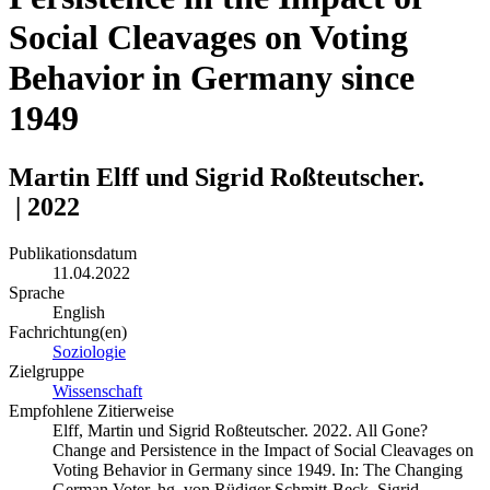
Social Cleavages on Voting
Behavior in Germany since
1949
Martin Elff und Sigrid Roßteutscher.
| 2022
Publikationen
Publikationsdatum
11.04.2022
Sprache
English
Fachrichtung(en)
(oeffnet in neuem Fenster)
Soziologie
Zielgruppe
(oeffnet in neuem Fenster)
Wissenschaft
Empfohlene Zitierweise
Elff, Martin und Sigrid Roßteutscher. 2022. All Gone?
Change and Persistence in the Impact of Social Cleavages on
Voting Behavior in Germany since 1949. In: The Changing
German Voter, hg. von Rüdiger Schmitt-Beck, Sigrid