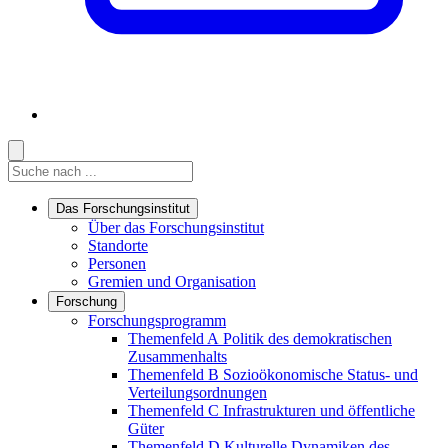
Suche
Suche
Suche starten
Das Forschungsinstitut
Links in diesem Bereich anzeigen
Über das Forschungsinstitut
Standorte
Personen
Gremien und Organisation
Forschung
Links in diesem Bereich anzeigen
Forschungsprogramm
Themenfeld A
Politik des demokratischen
Zusammenhalts
Themenfeld B
Sozioökonomische Status- und
Verteilungsordnungen
Themenfeld C
Infrastrukturen und öffentliche
Güter
Themenfeld D
Kulturelle Dynamiken des