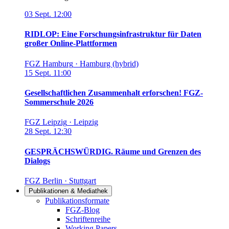
03
Sept.
12:00
RIDLOP: Eine Forschungsinfrastruktur für Daten
großer Online-Plattformen
FGZ Hamburg
·
Hamburg (hybrid)
15
Sept.
11:00
Gesellschaftlichen Zusammenhalt erforschen! FGZ-
Sommerschule 2026
FGZ Leipzig
·
Leipzig
28
Sept.
12:30
GESPRÄCHSWÜRDIG. Räume und Grenzen des
Dialogs
FGZ Berlin
·
Stuttgart
Publikationen & Mediathek
Links in diesem Bereich anzeigen
Publikationsformate
FGZ-Blog
Schriftenreihe
Working Papers