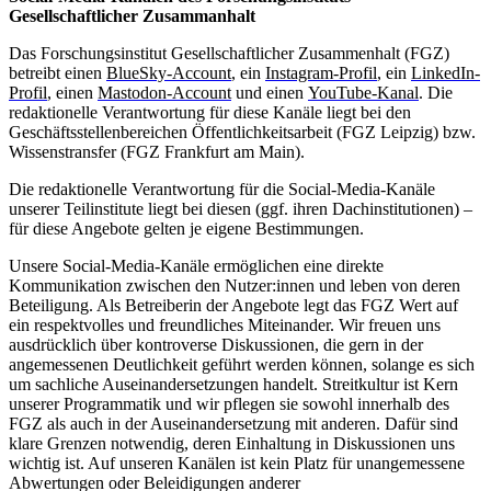
Gesellschaftlicher Zusammanhalt
Das Forschungsinstitut Gesellschaftlicher Zusammenhalt (FGZ)
betreibt einen
BlueSky-Account
, ein
Instagram-Profil
, ein
LinkedIn-
Profil
, einen
Mastodon-Account
und einen
YouTube-Kanal
. Die
redaktionelle Verantwortung für diese Kanäle liegt bei den
Geschäftsstellenbereichen Öffentlichkeitsarbeit (FGZ Leipzig) bzw.
Wissenstransfer (FGZ Frankfurt am Main).
Die redaktionelle Verantwortung für die Social-Media-Kanäle
unserer Teilinstitute liegt bei diesen (ggf. ihren Dachinstitutionen) –
für diese Angebote gelten je eigene Bestimmungen.
Unsere Social-Media-Kanäle ermöglichen eine direkte
Kommunikation zwischen den Nutzer:innen und leben von deren
Beteiligung. Als Betreiberin der Angebote legt das FGZ Wert auf
ein respektvolles und freundliches Miteinander. Wir freuen uns
ausdrücklich über kontroverse Diskussionen, die gern in der
angemessenen Deutlichkeit geführt werden können, solange es sich
um sachliche Auseinandersetzungen handelt. Streitkultur ist Kern
unserer Programmatik und wir pflegen sie sowohl innerhalb des
FGZ als auch in der Auseinandersetzung mit anderen. Dafür sind
klare Grenzen notwendig, deren Einhaltung in Diskussionen uns
wichtig ist. Auf unseren Kanälen ist kein Platz für unangemessene
Abwertungen oder Beleidigungen anderer