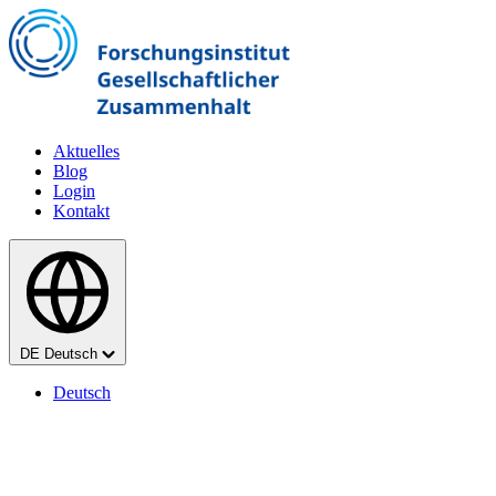
Zum Hauptinhalt springen
Aktuelles
Blog
Login
Kontakt
Sprache
DE
Deutsch
Deutsch