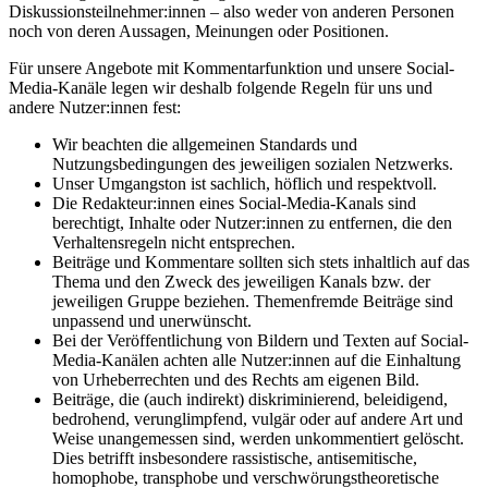
Diskussionsteilnehmer:innen – also weder von anderen Personen
noch von deren Aussagen, Meinungen oder Positionen.
Für unsere Angebote mit Kommentarfunktion und unsere Social-
Media-Kanäle legen wir deshalb folgende Regeln für uns und
andere Nutzer:innen fest:
Wir beachten die allgemeinen Standards und
Nutzungsbedingungen des jeweiligen sozialen Netzwerks.
Unser Umgangston ist sachlich, höflich und respektvoll.
Die Redakteur:innen eines Social-Media-Kanals sind
berechtigt, Inhalte oder Nutzer:innen zu entfernen, die den
Verhaltensregeln nicht entsprechen.
Beiträge und Kommentare sollten sich stets inhaltlich auf das
Thema und den Zweck des jeweiligen Kanals bzw. der
jeweiligen Gruppe beziehen. Themenfremde Beiträge sind
unpassend und unerwünscht.
Bei der Veröffentlichung von Bildern und Texten auf Social-
Media-Kanälen achten alle Nutzer:innen auf die Einhaltung
von Urheberrechten und des Rechts am eigenen Bild.
Beiträge, die (auch indirekt) diskriminierend, beleidigend,
bedrohend, verunglimpfend, vulgär oder auf andere Art und
Weise unangemessen sind, werden unkommentiert gelöscht.
Dies betrifft insbesondere rassistische, antisemitische,
homophobe, transphobe und verschwörungstheoretische