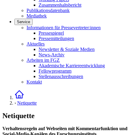
Zusammenhaltsbericht
Publikationsdatenbank
Mediathek
Service
Links in diesem Bereich anzeigen
Informationen für Pressevertreter:innen
Pressespiegel
Pressemitteilungen
Aktuelles
Newsletter & Soziale Medien
News-Archiv
Arbeiten im FGZ
Akademische Karriereentwicklung
Fellowprogramm
Stellenausschreibungen
Kontakt
Startseite
›
Netiquette
Netiquette
Verhaltensregeln auf Webseiten mit Kommentarfunktion und
Social-Media-Kanälen des Forschungsinstituts