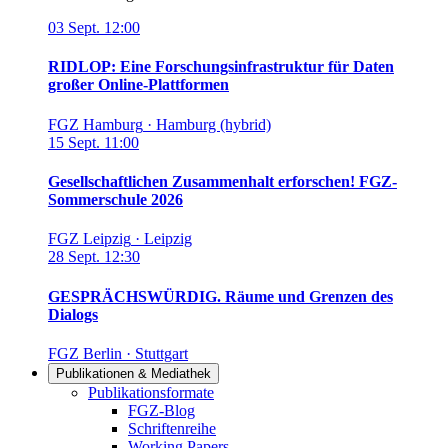
03
Sept.
12:00
RIDLOP: Eine Forschungsinfrastruktur für Daten
großer Online-Plattformen
FGZ Hamburg
·
Hamburg (hybrid)
15
Sept.
11:00
Gesellschaftlichen Zusammenhalt erforschen! FGZ-
Sommerschule 2026
FGZ Leipzig
·
Leipzig
28
Sept.
12:30
GESPRÄCHSWÜRDIG. Räume und Grenzen des
Dialogs
FGZ Berlin
·
Stuttgart
Publikationen & Mediathek
Links in diesem Bereich anzeigen
Publikationsformate
FGZ-Blog
Schriftenreihe
Working Papers