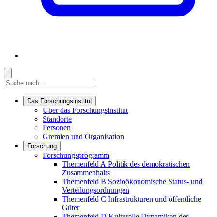
Suche
Suche
Suche starten
Das Forschungsinstitut
Links in diesem Bereich anzeigen
Über das Forschungsinstitut
Standorte
Personen
Gremien und Organisation
Forschung
Links in diesem Bereich anzeigen
Forschungsprogramm
Themenfeld A
Politik des demokratischen
Zusammenhalts
Themenfeld B
Sozioökonomische Status- und
Verteilungsordnungen
Themenfeld C
Infrastrukturen und öffentliche
Güter
Themenfeld D
Kulturelle Dynamiken des