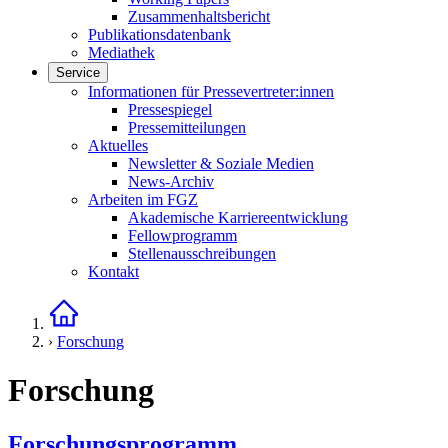
Zusammenhaltsbericht
Publikationsdatenbank
Mediathek
Service
Links in diesem Bereich anzeigen
Informationen für Pressevertreter:innen
Pressespiegel
Pressemitteilungen
Aktuelles
Newsletter & Soziale Medien
News-Archiv
Arbeiten im FGZ
Akademische Karriereentwicklung
Fellowprogramm
Stellenausschreibungen
Kontakt
Startseite
›
Forschung
Forschung
Forschungsprogramm