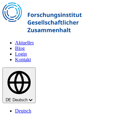
Zum Hauptinhalt springen
Aktuelles
Blog
Login
Kontakt
Sprache
DE
Deutsch
Deutsch