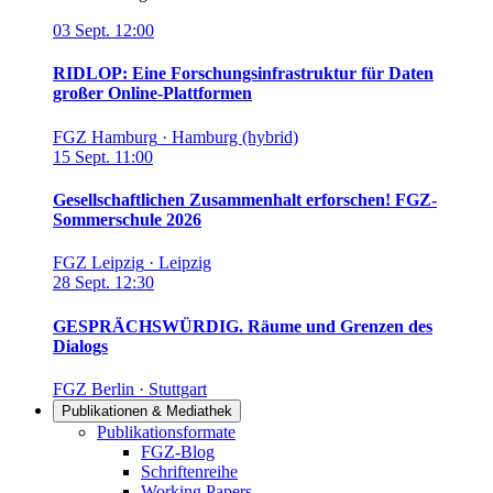
03
Sept.
12:00
RIDLOP: Eine Forschungsinfrastruktur für Daten
großer Online-Plattformen
FGZ Hamburg
·
Hamburg (hybrid)
15
Sept.
11:00
Gesellschaftlichen Zusammenhalt erforschen! FGZ-
Sommerschule 2026
FGZ Leipzig
·
Leipzig
28
Sept.
12:30
GESPRÄCHSWÜRDIG. Räume und Grenzen des
Dialogs
FGZ Berlin
·
Stuttgart
Publikationen & Mediathek
Links in diesem Bereich anzeigen
Publikationsformate
FGZ-Blog
Schriftenreihe
Working Papers